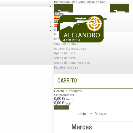
Bienvenido
,
Mi cuenta
Iniciar sesión
Carrito
0
Productos
Idioma
Inicio
Ropa de caza
Calzado de caza
Accesorios para caza
Optica de caza
Armas de caza
Armas de segunda mano
Regalos de caza
CARRITO
Carrito
0
Productos
Sin productos
0,00 €
Envío
0,00 €
Total
Mi Carrito
Inicio
Marcas
Marcas