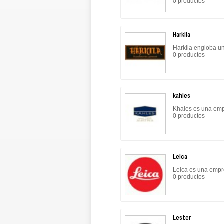
0 productos
Harkila
Harkila engloba un
0 productos
kahles
Khales es una empr
0 productos
Leica
Leica es una empre
0 productos
Lester