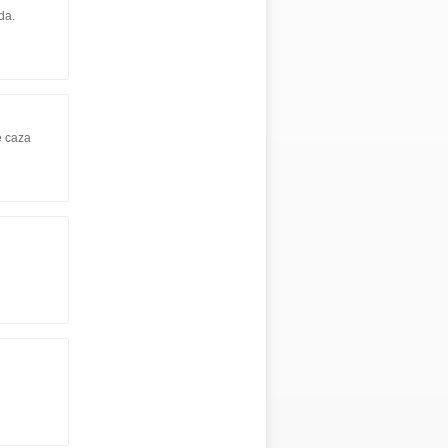
da.
e caza