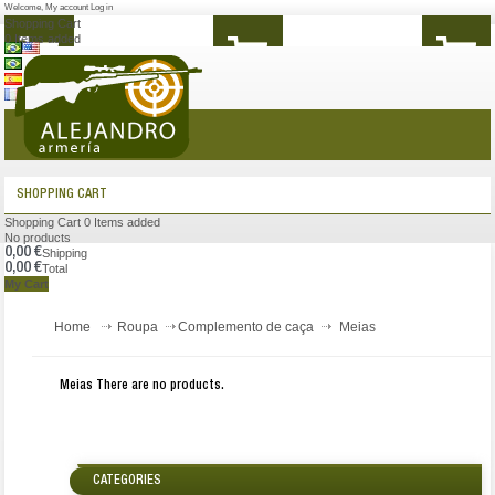
Welcome
,
My account
Log in
Shopping Cart
0
Items added
MENU
SHOPPING CART
Shopping Cart
0
Items added
No products
0,00 €
Shipping
0,00 €
Total
My Cart
Home
Roupa
Complemento de caça
Meias
Meias
There are no products.
CATEGORIES