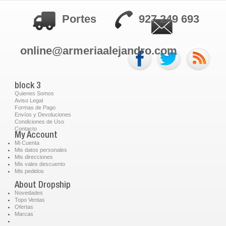
Portes
927 249 693
online@armeriaalejandro.com
block 3
Quienes Somos
Aviso Legal
Formas de Pago
Envíos y Devoluciones
Condiciones de Uso
Contacto
My Account
Mi Cuenta
Mis datos personales
Mis direcciones
Mis vales descuento
Mis pedidos
About Dropship
Novedades
Topo Ventas
Ofertas
Marcas