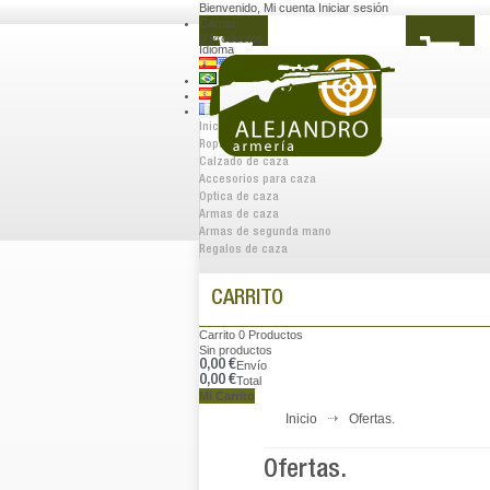
Bienvenido
,
Mi cuenta
Iniciar sesión
Carrito
0
Productos
Idioma
Inicio
Ropa de caza
Calzado de caza
Accesorios para caza
Optica de caza
Armas de caza
Armas de segunda mano
Regalos de caza
CARRITO
Carrito
0
Productos
Sin productos
0,00 €
Envío
0,00 €
Total
Mi Carrito
Inicio
Ofertas.
Ofertas.