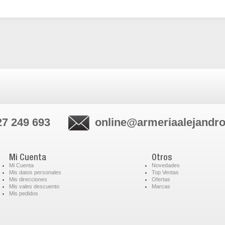
27 249 693
online@armeriaalejandr
Mi Cuenta
Otros
Mi Cuenta
Novedades
Mis datos personales
Top Ventas
Mis direcciones
Ofertas
Mis vales descuento
Marcas
Mis pedidos