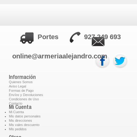
Portes
927 249 693
online@armeriaalejandro.com
Información
Quienes Somos
Aviso Legal
Formas de Pago
Envíos y Devoluciones
Condiciones de Uso
Contacto
Mi Cuenta
Mi Cuenta
Mis datos personales
Mis direcciones
Mis vales descuento
Mis pedidos