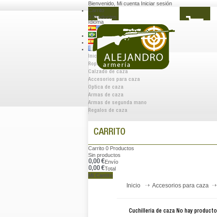
Bienvenido
,
Mi cuenta
Iniciar sesión
Carrito
0
Productos
Idioma
Inicio
Ropa de caza
Calzado de caza
Accesorios para caza
Optica de caza
Armas de caza
Armas de segunda mano
Regalos de caza
CARRITO
Carrito
0
Productos
Sin productos
0,00 €
Envío
0,00 €
Total
Mi Carrito
Inicio
Accesorios para caza
Cuchilleria de caza
No hay producto