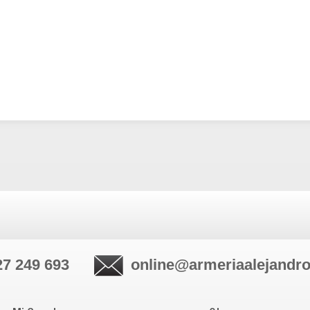
27 249 693
online@armeriaalejandr