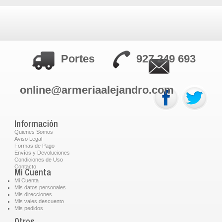
Portes
927 249 693
online@armeriaalejandro.com
Información
Quienes Somos
Aviso Legal
Formas de Pago
Envíos y Devoluciones
Condiciones de Uso
Contacto
Mi Cuenta
Mi Cuenta
Mis datos personales
Mis direcciones
Mis vales descuento
Mis pedidos