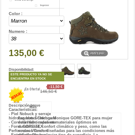
Imprimir
Color :
Numero :
135,00 €
AMPLIAR
Disponibilidad:
ESTE PRODUCTO YA NO SE
ENCUENTRA EN STOCK
-11,50 €
¡En Oferta!
146,50 €
Descripción breve
Más
Características:
- Piel Nobuck y serraje
Las botas Chiruca Monique GORE-TEX para mujer
hidrofugadas Scotchgard
están fabricadas en materiales óptimos en
- Cordura hidro repelente
durabilidad, confort climático y peso, como las
- Forro GORE-TEX
suelas Vibram diseñadas para las condiciones más
Performance Confort
difíciles en cualquier tipo de superficie. La
- Entresuela Phylon