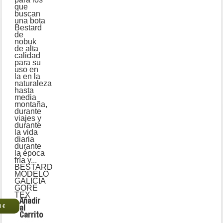
que
buscan
una bota
Bestard
de
nobuk
de alta
calidad
para su
uso en
la en la
naturaleza
hasta
media
montaña,
durante
viajes y
durante
la vida
diaria
durante
la época
fría y...
BESTARD
MODELO
GALICIA
GORE
TEX
Añadir
0 €
al
Carrito