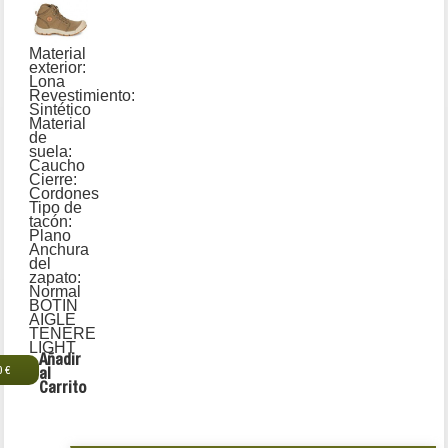
Material
exterior:
Lona
Revestimiento:
Sintético
Material
de
suela:
Caucho
Cierre:
Cordones
Tipo de
tacón:
Plano
Anchura
del
zapato:
Normal
BOTIN
AIGLE
TENERE
LIGHT
Añadir
0 €
al
Carrito