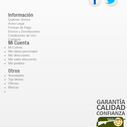
Información
Quienes Somos
Aviso Legal
Formas de Pago
Envíos y Devoluciones
Condiciones de Uso
Contacto
Mi Cuenta
Mi Cuenta
Mis datos personales
Mis direcciones
Mis vales descuento
Mis pedidos
Otros
Novedades
Top Ventas
Ofertas
Marcas