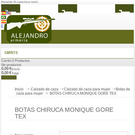
Bienvenido
,
Mi cuenta
Iniciar sesión
Carrito
0
Productos
MENÚ
CARRITO
Carrito
0
Productos
Sin productos
0,00 €
Envío
0,00 €
Total
Mi Carrito
Inicio
Calzado de caza
Calzado de caza para mujer
Botas de
caza para mujer
BOTAS CHIRUCA MONIQUE GORE TEX
BOTAS CHIRUCA MONIQUE GORE
TEX
Enviar a un amigo