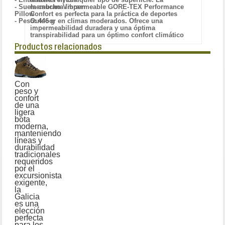
membrana impermeable GORE-TEX Performance
- Suela caucho Vibram
Confort es perfecta para la práctica de deportes
Pillow
Outdoor en climas moderados. Ofrece una
- Peso: 446 g
impermeabilidad duradera y una óptima
transpirabilidad para un óptimo confort climático
Productos relacionados
Con
peso y
confort
de una
ligera
bota
moderna,
manteniendo
líneas y
durabilidad
tradicionales
requeridos
por el
excursionista
exigente,
la
Galicia
es una
elección
perfecta
para los