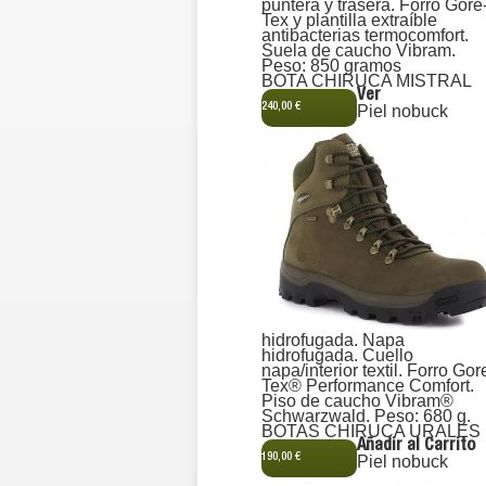
puntera y trasera. Forro Gore
Tex y plantilla extraíble
antibacterias termocomfort.
Suela de caucho Vibram.
Peso: 850 gramos
BOTA CHIRUCA MISTRAL
Ver
240,00 €
Piel nobuck
hidrofugada. Napa
hidrofugada. Cuello
napa/interior textil. Forro Gor
Tex® Performance Comfort.
Piso de caucho Vibram®
Schwarzwald. Peso: 680 g.
BOTAS CHIRUCA URALES
Añadir al Carrito
190,00 €
Piel nobuck