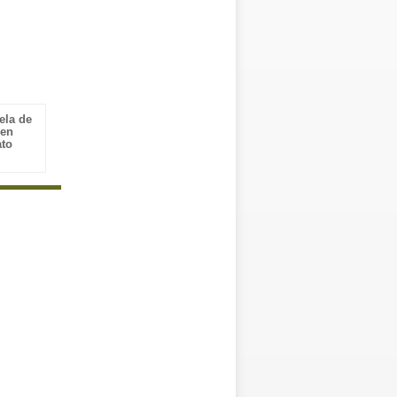
ela de
uen
ato