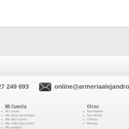
27 249 693
online@armeriaalejandr
Mi Cuenta
Otros
Mi Cuenta
Novedades
Mis datos personales
Top Ventas
Mis direcciones
Ofertas
Mis vales descuento
Marcas
Mis pedidos