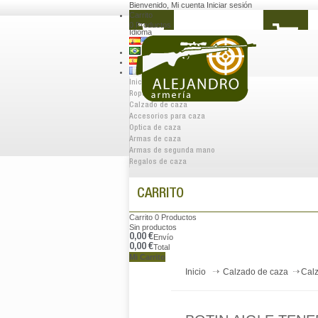
Bienvenido
,
Mi cuenta
Iniciar sesión
Carrito
0
Productos
Idioma
Inicio
Ropa de caza
Calzado de caza
Accesorios para caza
Optica de caza
Armas de caza
Armas de segunda mano
Regalos de caza
CARRITO
Carrito
0
Productos
Sin productos
0,00 €
Envío
0,00 €
Total
Mi Carrito
Inicio
Calzado de caza
Cal