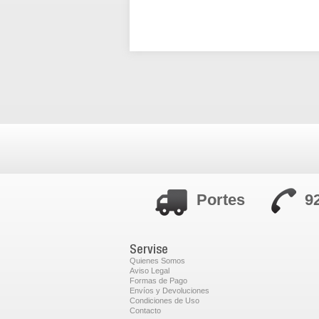
Portes
9
Servise
Quienes Somos
Aviso Legal
Formas de Pago
Envíos y Devoluciones
Condiciones de Uso
Contacto