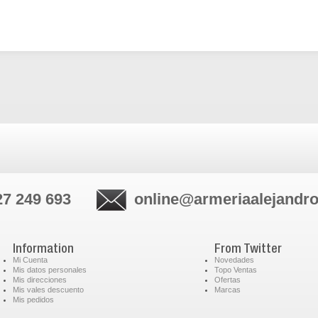
27 249 693
online@armeriaalejandr
Information
From Twitter
Mi Cuenta
Novedades
Mis datos personales
Topo Ventas
Mis direcciones
Ofertas
Mis vales descuento
Marcas
Mis pedidos