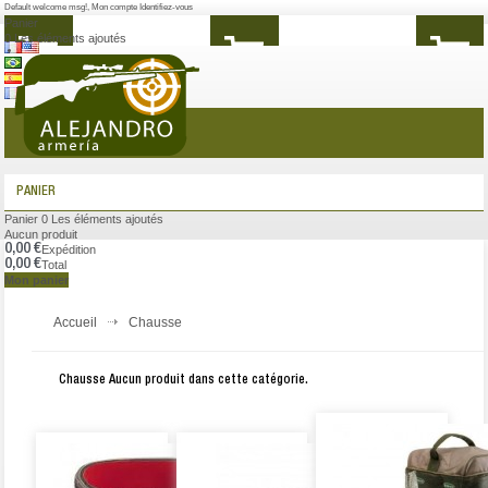
Default welcome msg!
,
Mon compte
Identifiez-vous
Panier
0
Les éléments ajoutés
MENU
PANIER
Panier
0
Les éléments ajoutés
Aucun produit
0,00 €
Expédition
0,00 €
Total
Mon panier
Accueil
Chausse
Chausse
Aucun produit dans cette catégorie.