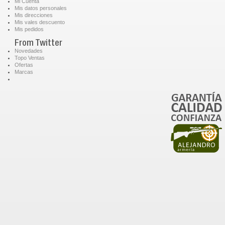
Mi Cuenta
Mis datos personales
Mis direcciones
Mis vales descuento
Mis pedidos
From Twitter
Novedades
Topo Ventas
Ofertas
Marcas