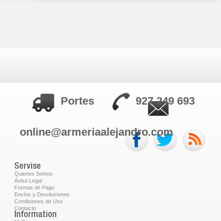
Portes
927 249 693
online@armeriaalejandro.com
Servise
Quienes Somos
Aviso Legal
Formas de Pago
Envíos y Devoluciones
Condiciones de Uso
Contacto
Information