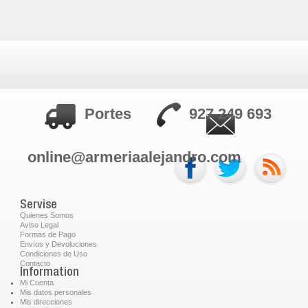
Portes
927 249 693
online@armeriaalejandro.com
Servise
Quienes Somos
Aviso Legal
Formas de Pago
Envíos y Devoluciones
Condiciones de Uso
Contacto
Information
Mi Cuenta
Mis datos personales
Mis direcciones