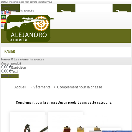
Default welcome msg!
,
Mon compte
Identifiez-vous
Panier
0
Les éléments ajoutés
MENU
PANIER
Panier
0
Les éléments ajoutés
Aucun produit
0,00 €
Expédition
0,00 €
Total
Mon panier
Accueil
Vêtements
Complement pour la chasse
Complement pour la chasse
Aucun produit dans cette catégorie.