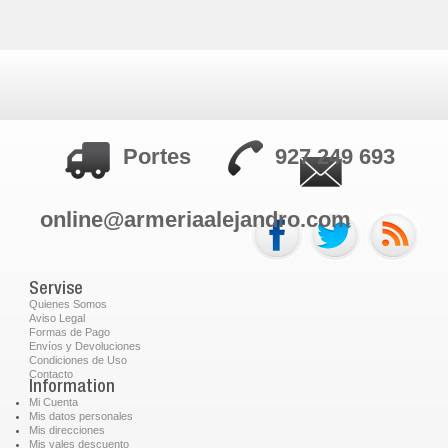
Portes
927 249 693
online@armeriaalejandro.com
Servise
Quienes Somos
Aviso Legal
Formas de Pago
Envíos y Devoluciones
Condiciones de Uso
Contacto
Information
Mi Cuenta
Mis datos personales
Mis direcciones
Mis vales descuento