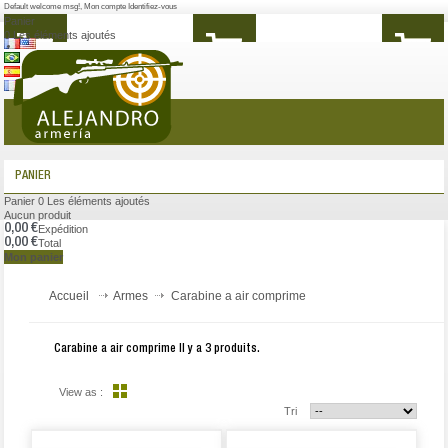
Default welcome msg!
,
Mon compte
Identifiez-vous
Panier
0
Les éléments ajoutés
MENU
PANIER
Panier
0
Les éléments ajoutés
Aucun produit
0,00 €
Expédition
0,00 €
Total
Mon panier
Accueil
Armes
Carabine a air comprime
Carabine a air comprime
Il y a 3 produits.
View as :
Tri