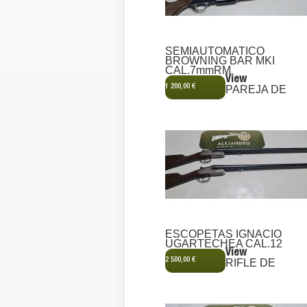
SEMIAUTOMATICO
BROWNING BAR MKI
CAL.7mmRM
View
1 200,00 €
PAREJA DE
ESCOPETAS IGNACIO
UGARTECHEA CAL.12
View
2 500,00 €
RIFLE DE