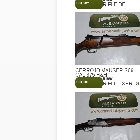
View
4 000,00 €
RIFLE DE
CERROJO MAUSER S66
CAL.375 H&H
View
3 000,00 €
RIFLE EXPRES