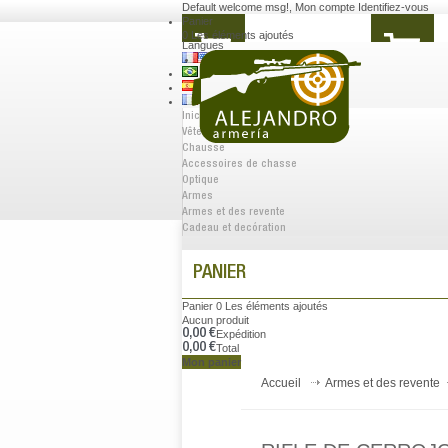
Default welcome msg!
,
Mon compte
Identifiez-vous
Panier
0
Les éléments ajoutés
Langues
Inicio
Vêtements
Chausse
Accessoires de chasse
Optique
Armes
Armes et des revente
Cadeau et decóration
PANIER
Panier
0
Les éléments ajoutés
Aucun produit
0,00 €
Expédition
0,00 €
Total
Mon panier
Accueil
Armes et des revente