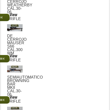
CERROJO
WEATHERBY
CAL.30-
06
View
0 €
RIFLE
DE
CERROJO
MAUSER
S66
CAL.300
WM
View
,00 €
RIFLE
SEMIAUTOMATICO
BROWNING
BAR
MKII
CAL.30-
06
View
,00 €
RIFLE