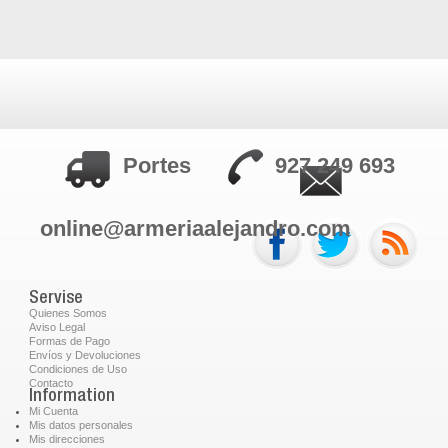
Portes
927 249 693
online@armeriaalejandro.com
Servise
Quienes Somos
Aviso Legal
Formas de Pago
Envíos y Devoluciones
Condiciones de Uso
Contacto
Information
Mi Cuenta
Mis datos personales
Mis direcciones