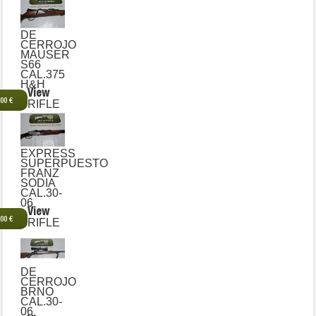
DE
CERROJO
MAUSER
S66
CAL.375
H&H
View
,00 €
RIFLE
EXPRESS
SUPERPUESTO
FRANZ
SODIA
CAL.30-
06
View
,00 €
RIFLE
DE
CERROJO
BRNO
CAL.30-
06