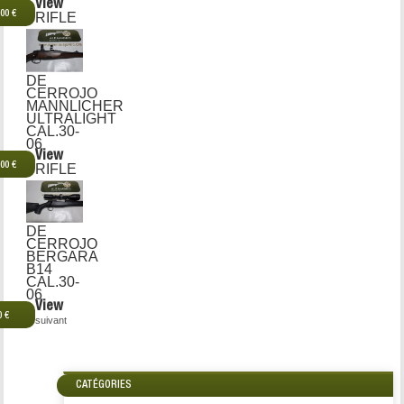
View
,00 €
RIFLE
DE
CERROJO
MANNLICHER
ULTRALIGHT
CAL.30-
06
View
,00 €
RIFLE
DE
CERROJO
BERGARA
B14
CAL.30-
06
View
0 €
suivant
CATÉGORIES