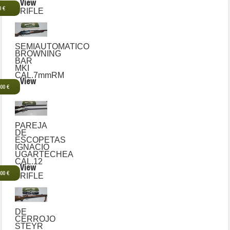
View
0 €
RIFLE
SEMIAUTOMATICO
BROWNING
BAR
MKI
CAL.7mmRM
View
,00 €
PAREJA
DE
ESCOPETAS
IGNACIO
UGARTECHEA
CAL.12
View
,00 €
RIFLE
DE
CERROJO
STEYR