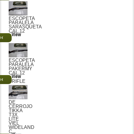
ESCOPETA
PARALELA
SARASQUETA
CAL.12
View
0 €
ESCOPETA
PARALELA
PAKERMY
CAL.12
View
0 €
RIFLE
DE
CERROJO
TIKKA
T3X
LITE
VIEL
WIDELAND
C...