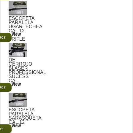
ESCOPETA
PARALELA
UGARTECHEA
CAL.12
View
,00 €
RIFLE
DE
CERROJO
BLASER
PROFESSIONAL
SUCESS
CA...
View
,00 €
ESCOPETA
PARALELA
SARASQUETA
CAL.12
View
0 €