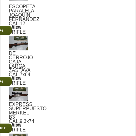
ESCOPETA
PARALELA
JOAQUIN
FERNANDEZ
CAL.12
View
0 €
RIFLE
DE
CERROJO
CAJA
LARGA
ZASTAVA
CAL.7x64
View
0 €
RIFLE
EXPRESS
SUPERPUESTO
MERKEL
B3
CAL.9,3x74
View
,00 €
RIFLE