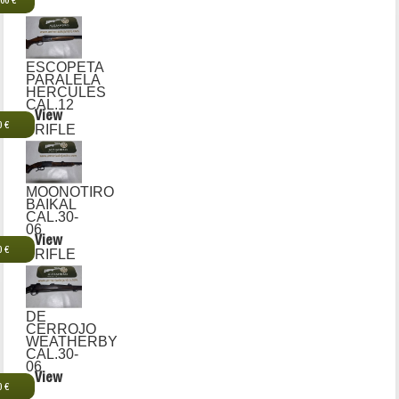
,00 €
ESCOPETA
PARALELA
HERCULES
CAL.12
View
0 €
RIFLE
MOONOTIRO
BAIKAL
CAL.30-
06
View
0 €
RIFLE
DE
CERROJO
WEATHERBY
CAL.30-
06
View
0 €