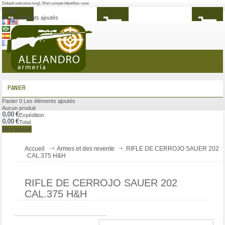
Default welcome msg!
,
Mon compte
Identifiez-vous
Panier
0
Les éléments ajoutés
MENU
PANIER
Panier
0
Les éléments ajoutés
Aucun produit
0,00 €
Expédition
0,00 €
Total
Mon panier
Accueil
Armes et des revente
RIFLE DE CERROJO SAUER 202
CAL.375 H&H
RIFLE DE CERROJO SAUER 202
CAL.375 H&H