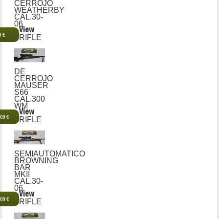
CERROJO
WEATHERBY
CAL.30-
06
View
0 €
RIFLE
DE
CERROJO
MAUSER
S66
CAL.300
WM
View
,00 €
RIFLE
SEMIAUTOMATICO
BROWNING
BAR
MKII
CAL.30-
06
View
,00 €
RIFLE