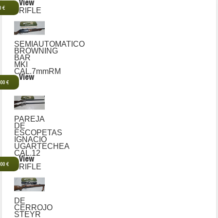
View
0 €
RIFLE
SEMIAUTOMATICO
BROWNING
BAR
MKI
CAL.7mmRM
View
,00 €
PAREJA
DE
ESCOPETAS
IGNACIO
UGARTECHEA
CAL.12
View
,00 €
RIFLE
DE
CERROJO
STEYR