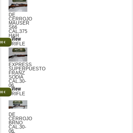
DE
CERROJO
MAUSER
S66
CAL.375
H&H
View
,00 €
RIFLE
EXPRESS
SUPERPUESTO
FRANZ
SODIA
CAL.30-
06
View
,00 €
RIFLE
DE
CERROJO
BRNO
CAL.30-
06