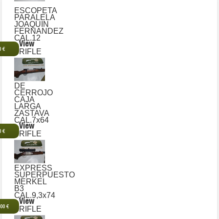
ESCOPETA
PARALELA
JOAQUIN
FERNANDEZ
CAL.12
View
0 €
RIFLE
DE
CERROJO
CAJA
LARGA
ZASTAVA
CAL.7x64
View
0 €
RIFLE
EXPRESS
SUPERPUESTO
MERKEL
B3
CAL.9,3x74
View
,00 €
RIFLE