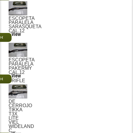
ESCOPETA
PARALELA
SARASQUETA
CAL.12
View
0 €
ESCOPETA
PARALELA
PAKERMY
CAL.12
View
0 €
RIFLE
DE
CERROJO
TIKKA
T3X
LITE
VIEL
WIDELAND
C...