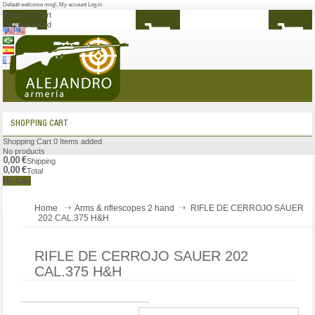
Default welcome msg!
,
My account
Log in
Shopping Cart
0
Items added
MENU
SHOPPING CART
Shopping Cart
0
Items added
No products
0,00 €
Shipping
0,00 €
Total
My Cart
Home
Arms & riflescopes 2 hand
RIFLE DE CERROJO SAUER
202 CAL.375 H&H
RIFLE DE CERROJO SAUER 202
CAL.375 H&H