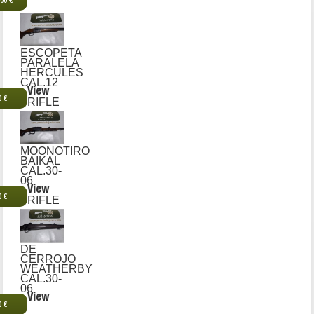
,00 €
ESCOPETA
PARALELA
HERCULES
CAL.12
View
0 €
RIFLE
MOONOTIRO
BAIKAL
CAL.30-
06
View
0 €
RIFLE
DE
CERROJO
WEATHERBY
CAL.30-
06
View
0 €