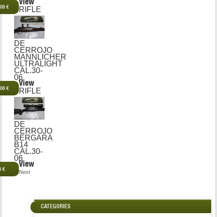
View
,00 €
RIFLE
DE
CERROJO
MANNLICHER
ULTRALIGHT
CAL.30-
06
View
,00 €
RIFLE
DE
CERROJO
BERGARA
B14
CAL.30-
06
View
0 €
Next
CATEGORIES