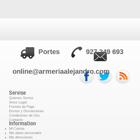
Portes
927 249 693
online@armeriaalejandro.com
Servise
Quienes Somos
Aviso Legal
Formas de Pago
Envíos y Devoluciones
Condiciones de Uso
Contacto
Information
Mi Cuenta
Mis datos personales
Mis direcciones