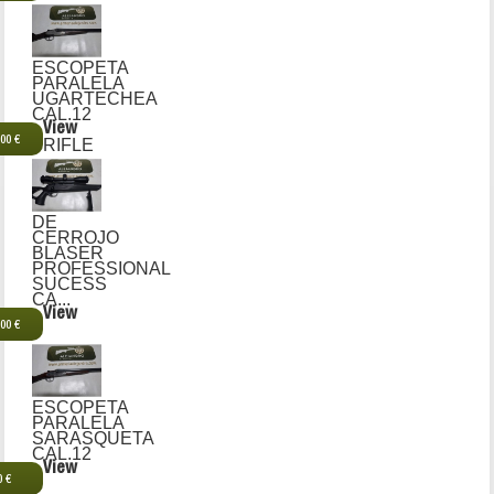
ESCOPETA
PARALELA
UGARTECHEA
CAL.12
View
,00 €
RIFLE
DE
CERROJO
BLASER
PROFESSIONAL
SUCESS
CA...
View
,00 €
ESCOPETA
PARALELA
SARASQUETA
CAL.12
View
0 €