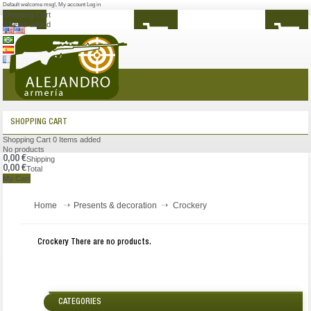
Default welcome msg!
,
My account
Log in
Shopping Cart
0
Items added
MENU
SHOPPING CART
Shopping Cart
0
Items added
No products
0,00 €
Shipping
0,00 €
Total
My Cart
Home
Presents & decoration
Crockery
Crockery
There are no products.
CATEGORIES