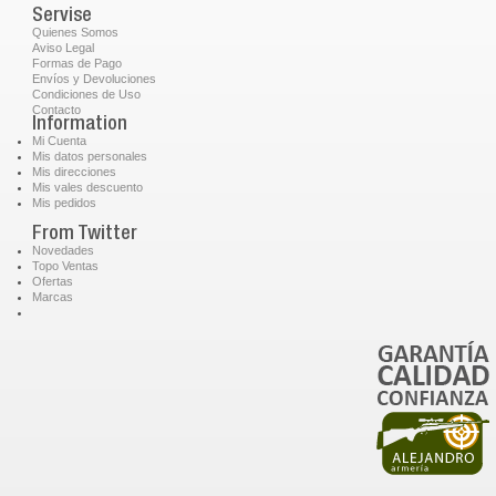
Servise
Quienes Somos
Aviso Legal
Formas de Pago
Envíos y Devoluciones
Condiciones de Uso
Contacto
Information
Mi Cuenta
Mis datos personales
Mis direcciones
Mis vales descuento
Mis pedidos
From Twitter
Novedades
Topo Ventas
Ofertas
Marcas