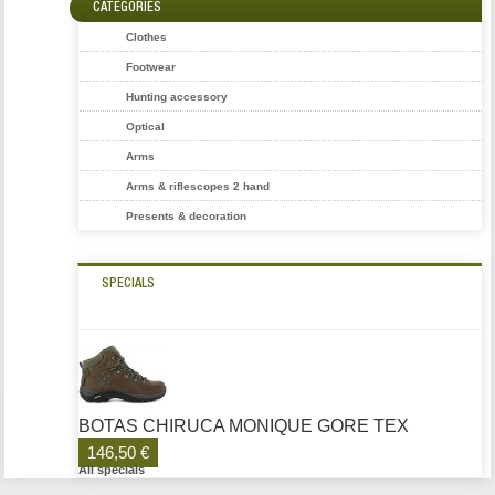
CATEGORIES
Clothes
Footwear
Hunting accessory
Optical
Arms
Arms & riflescopes 2 hand
Presents & decoration
SPECIALS
BOTAS CHIRUCA MONIQUE GORE TEX
146,50 €
All specials