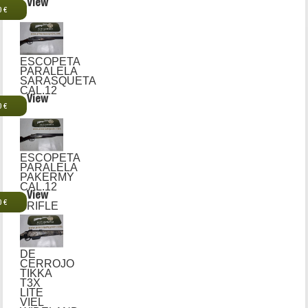
View
0 €
ESCOPETA
PARALELA
SARASQUETA
CAL.12
View
0 €
ESCOPETA
PARALELA
PAKERMY
CAL.12
View
0 €
RIFLE
DE
CERROJO
TIKKA
T3X
LITE
VIEL