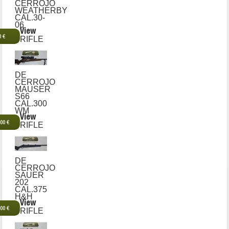
CERROJO
WEATHERBY
CAL.30-
06
View
0 €
RIFLE
DE
CERROJO
MAUSER
S66
CAL.300
WM
View
,00 €
RIFLE
DE
CERROJO
SAUER
202
CAL.375
H&H
View
,00 €
RIFLE