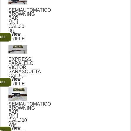
SEMIAUTOMATICO
BROWNING
BAR
MKII
CAL.30-
06
View
,00 €
RIFLE
EXPRESS
PARALELO
VICTOR
SARASQUETA
CAL.9,...
View
,00 €
RIFLE
SEMIAUTOMATICO
BROWNING
BAR
MKII
CAL.300
WM
View