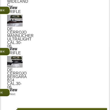
WIDELAND
C...
View
,00 €
RIFLE
DE
CERROJO
MANNLICHER
ULTRALIGHT
CAL.30-
06
View
,00 €
RIFLE
DE
CERROJO
BERGARA
B14
CAL.30-
06
View
0 €
Next