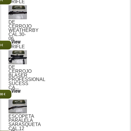
0 €
RIFLE
DE
CERROJO
WEATHERBY
CAL.30-
06
View
0 €
RIFLE
DE
CERROJO
BLASER
PROFESSIONAL
SUCESS
CA...
View
,00 €
ESCOPETA
PARALELA
SARASQUETA
CAL.12