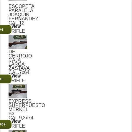
ESCOPETA
PARALELA
JOAQUIN
FERNANDEZ
CAL.12
View
0 €
RIFLE
DE
CERROJO
CAJA
LARGA
ZASTAVA
CAL.7x64
View
0 €
RIFLE
EXPRESS
SUPERPUESTO
MERKEL
B3
CAL.9,3x74
View
,00 €
RIFLE