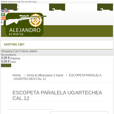
Default welcome msg!
,
My account
Log in
Shopping Cart
0
Items added
MENU
SHOPPING CART
Shopping Cart
0
Items added
No products
0,00 €
Shipping
0,00 €
Total
My Cart
Home
Arms & riflescopes 2 hand
ESCOPETA PARALELA
UGARTECHEA CAL.12
ESCOPETA PARALELA UGARTECHEA
CAL.12