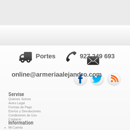
Portes
927 249 693
online@armeriaalejandro.com
Servise
Quienes Somos
Aviso Legal
Formas de Pago
Envíos y Devoluciones
Condiciones de Uso
Contacto
Information
Mi Cuenta