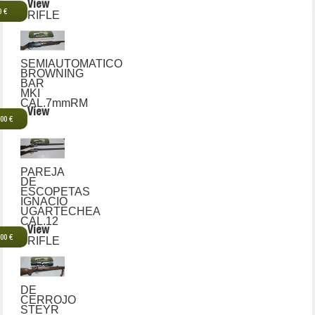
View
0 €
RIFLE
SEMIAUTOMATICO
BROWNING
BAR
MKI
CAL.7mmRM
View
,00 €
PAREJA
DE
ESCOPETAS
IGNACIO
UGARTECHEA
CAL.12
View
,00 €
RIFLE
DE
CERROJO
STEYR