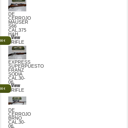
DE
CERROJO
MAUSER
S66
CAL.375
H&H
View
,00 €
RIFLE
EXPRESS
SUPERPUESTO
FRANZ
SODIA
CAL.30-
06
View
,00 €
RIFLE
DE
CERROJO
BRNO
CAL.30-
06