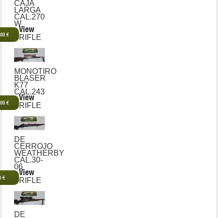
CAJA
LARGA
CAL.270
W
View
,00 €
RIFLE
MONOTIRO
BLASER
K77
CAL.243
View
,00 €
RIFLE
DE
CERROJO
WEATHERBY
CAL.30-
06
View
0 €
RIFLE
DE