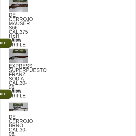
DE
CERROJO
MAUSER
S66
CAL.375
H&H
View
,00 €
RIFLE
EXPRESS
SUPERPUESTO
FRANZ
SODIA
CAL.30-
06
View
,00 €
RIFLE
DE
CERROJO
BRNO
CAL.30-
06