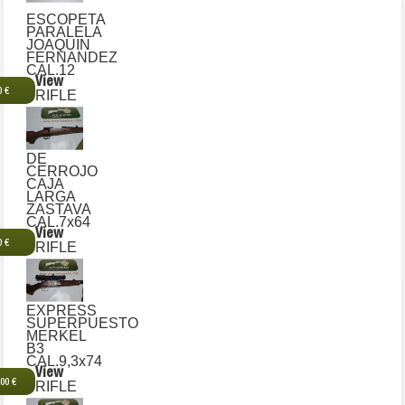
ESCOPETA
PARALELA
JOAQUIN
FERNANDEZ
CAL.12
View
0 €
RIFLE
DE
CERROJO
CAJA
LARGA
ZASTAVA
CAL.7x64
View
0 €
RIFLE
EXPRESS
SUPERPUESTO
MERKEL
B3
CAL.9,3x74
View
,00 €
RIFLE