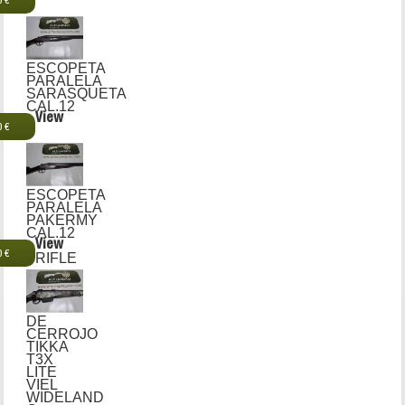
0 €
ESCOPETA
PARALELA
SARASQUETA
CAL.12
View
0 €
ESCOPETA
PARALELA
PAKERMY
CAL.12
View
0 €
RIFLE
DE
CERROJO
TIKKA
T3X
LITE
VIEL
WIDELAND