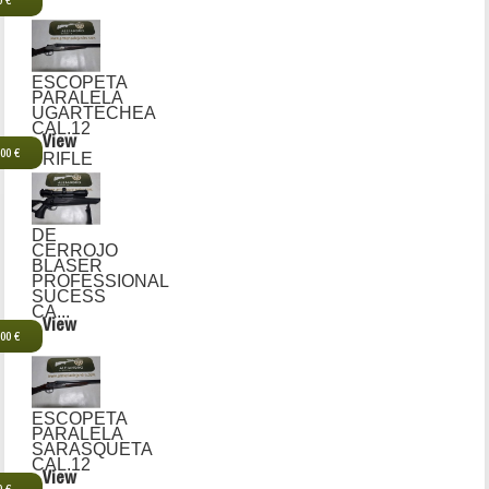
0 €
ESCOPETA
PARALELA
UGARTECHEA
CAL.12
View
,00 €
RIFLE
DE
CERROJO
BLASER
PROFESSIONAL
SUCESS
CA...
View
,00 €
ESCOPETA
PARALELA
SARASQUETA
CAL.12
View