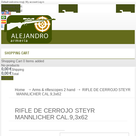
Default welcome msg!
,
My account
Log in
Shopping Cart
0
Items added
MENU
SHOPPING CART
Shopping Cart
0
Items added
No products
0,00 €
Shipping
0,00 €
Total
My Cart
Home
Arms & riflescopes 2 hand
RIFLE DE CERROJO STEYR
MANNLICHER CAL.9,3x62
RIFLE DE CERROJO STEYR
MANNLICHER CAL.9,3x62