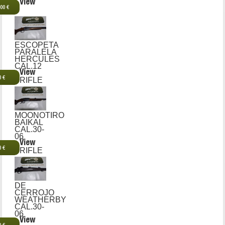
View
,00 €
ESCOPETA
PARALELA
HERCULES
CAL.12
View
0 €
RIFLE
MOONOTIRO
BAIKAL
CAL.30-
06
View
0 €
RIFLE
DE
CERROJO
WEATHERBY
CAL.30-
06
View