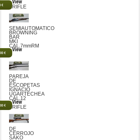
View
0 €
RIFLE
SEMIAUTOMATICO
BROWNING
BAR
MKI
CAL.7mmRM
View
,00 €
PAREJA
DE
ESCOPETAS
IGNACIO
UGARTECHEA
CAL.12
View
,00 €
RIFLE
DE
CERROJO
SAKO