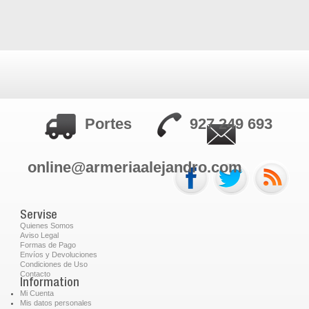
Portes
927 249 693
online@armeriaalejandro.com
Servise
Quienes Somos
Aviso Legal
Formas de Pago
Envíos y Devoluciones
Condiciones de Uso
Contacto
Information
Mi Cuenta
Mis datos personales