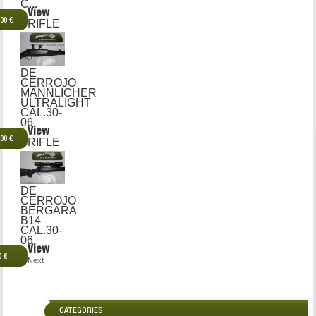
C...
View
,00 €
RIFLE
DE
CERROJO
MANNLICHER
ULTRALIGHT
CAL.30-
06
View
,00 €
RIFLE
DE
CERROJO
BERGARA
B14
CAL.30-
06
View
0 €
Next
CATEGORIES