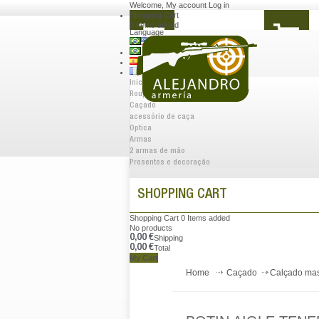
Welcome
,
My account
Log in
Shopping Cart
0
Items added
Language
Inicio
Roupa
Caçado
acessório de caça
Optica
Armas
2 armas de mão
Presentes e decoração
SHOPPING CART
Shopping Cart
0
Items added
No products
0,00 €
Shipping
0,00 €
Total
My Cart
Home
Caçado
Calçado mas