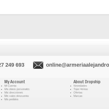
27 249 693
online@armeriaalejandr
My Account
About Dropship
Mi Cuenta
Novedades
Mis datos personales
Topo Ventas
Mis direcciones
Ofertas
Mis vales descuento
Marcas
Mis pedidos