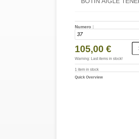
BOTIN AIGLE TENE
Numero :
105,00 €
Warning: Last items in stock!
1
item in stock
Quick Overview