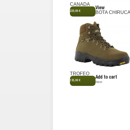
CANADA
View
220,00 €
BOTA CHIRUC
TROFEO
Add to cart
135,00 €
Next