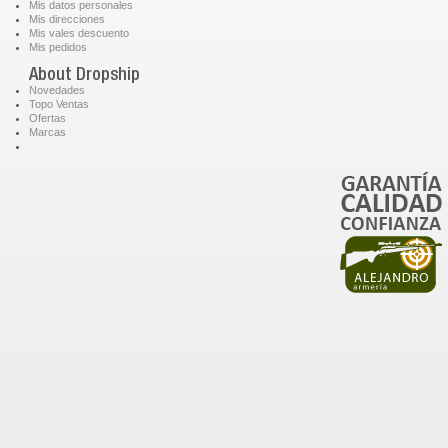
Mis datos personales
Mis direcciones
Mis vales descuento
Mis pedidos
About Dropship
Novedades
Topo Ventas
Ofertas
Marcas