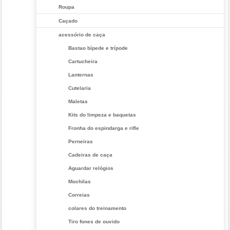
Roupa
Caçado
acessório de caça
Bastao bípede e trípode
Cartucheira
Lanternas
Cutelaria
Maletas
Kits do limpeza e baquetas
Fronha do espindarga e rifle
Perneiras
Cadeiras de caça
Aguardar relógios
Mochilas
Correias
colares do treinamento
Tiro fones de ouvido