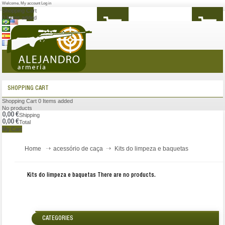
Welcome
,
My account
Log in
Shopping Cart
0
Items added
MENU
SHOPPING CART
Shopping Cart
0
Items added
No products
0,00 €
Shipping
0,00 €
Total
My Cart
Home
acessório de caça
Kits do limpeza e baquetas
Kits do limpeza e baquetas
There are no products.
CATEGORIES