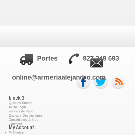
Portes
927 249 693
online@armeriaalejandro.com
block 3
Quienes Somos
Aviso Legal
Formas de Pago
Envíos y Devoluciones
Condiciones de Uso
Contacto
My Account
Mi Cuenta