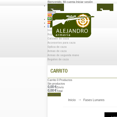
Bienvenido
,
Mi cuenta
Iniciar sesión
Carrito
0
Productos
Idioma
Inicio
Ropa de caza
Calzado de caza
Accesorios para caza
Optica de caza
Armas de caza
Armas de segunda mano
Regalos de caza
CARRITO
Carrito
0
Productos
Sin productos
0,00 €
Envío
0,00 €
Total
Mi Carrito
Inicio
Fases Lunares