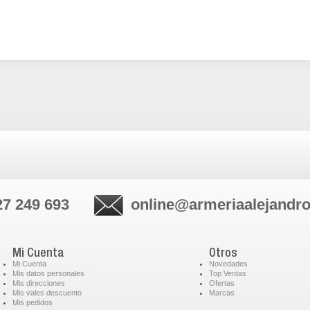
27 249 693
online@armeriaalejandr
Mi Cuenta
Otros
Mi Cuenta
Novedades
Mis datos personales
Top Ventas
Mis direcciones
Ofertas
Mis vales descuento
Marcas
Mis pedidos