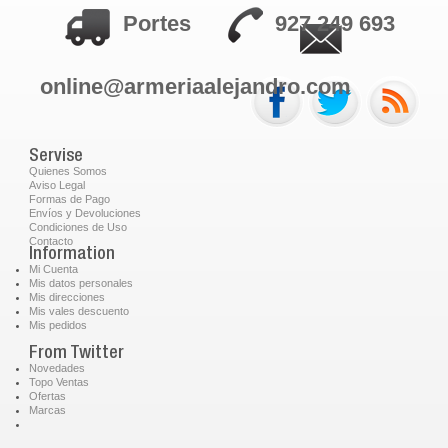
Portes
927 249 693
online@armeriaalejandro.com
Servise
Quienes Somos
Aviso Legal
Formas de Pago
Envíos y Devoluciones
Condiciones de Uso
Contacto
Information
Mi Cuenta
Mis datos personales
Mis direcciones
Mis vales descuento
Mis pedidos
From Twitter
Novedades
Topo Ventas
Ofertas
Marcas