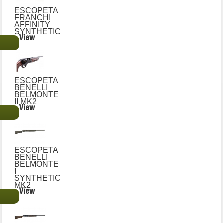
ESCOPETA
FRANCHI
AFFINITY
SYNTHETIC
View
€
ESCOPETA
BENELLI
BELMONTE
II MK2
View
€
ESCOPETA
BENELLI
BELMONTE
I
SYNTHETIC
MK2
View
€