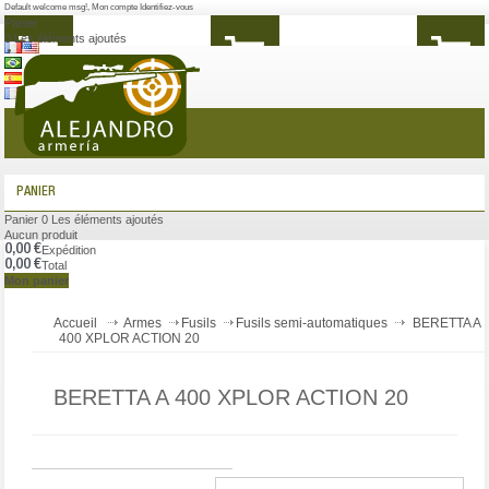
Default welcome msg!
,
Mon compte
Identifiez-vous
Panier
0
Les éléments ajoutés
MENU
PANIER
Panier
0
Les éléments ajoutés
Aucun produit
0,00 €
Expédition
0,00 €
Total
Mon panier
Accueil
Armes
Fusils
Fusils semi-automatiques
BERETTA A
400 XPLOR ACTION 20
BERETTA A 400 XPLOR ACTION 20