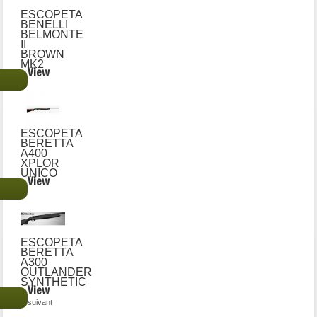
ESCOPETA
BENELLI
BELMONTE
II
BROWN
MK2
View
€
ESCOPETA
BERETTA
A400
XPLOR
UNICO
View
€
ESCOPETA
BERETTA
A300
OUTLANDER
SYNTHETIC
View
€
suivant