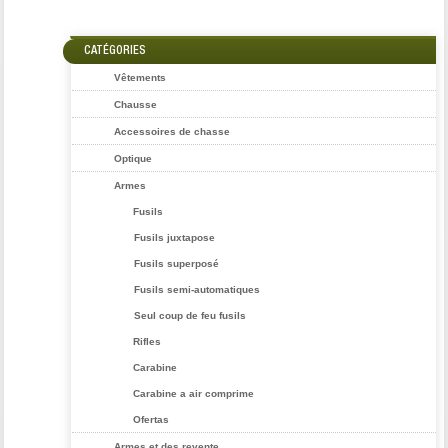
CATÉGORIES
Vêtements
Chausse
Accessoires de chasse
Optique
Armes
Fusils
Fusils juxtapose
Fusils superposé
Fusils semi-automatiques
Seul coup de feu fusils
Rifles
Carabine
Carabine a air comprime
Ofertas
Armes et des revente