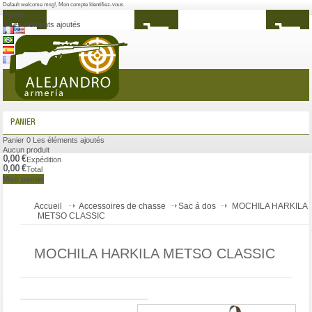
Default welcome msg!
,
Mon compte
Identifiez-vous
Panier
0
Les éléments ajoutés
MENU
PANIER
Panier
0
Les éléments ajoutés
Aucun produit
0,00 €
Expédition
0,00 €
Total
Mon panier
Accueil
Accessoires de chasse
Sac á dos
MOCHILA HARKILA
METSO CLASSIC
MOCHILA HARKILA METSO CLASSIC