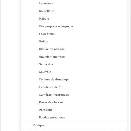
Lanternes
Coutellerie
Mallete
Kits proprete e baguette
étuis á fusil
Guêtre
Chaise de chasse
Attendent montres
Sac á dos
Courroie
Colliers de dressage
Écouteurs de tir
Caméras infrarouges
Poste de chasse
Parapluie
Fundas portabotas
Optique