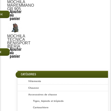
MOCHILA
MAREMMANO
GR 905
Ajouter
0 €
au
panier
MOCHILA
TECNICA
BENISPORT
IBERIA
Ajouter
 €
au
panier
CATÉGORIES
Vêtements
Chausse
Accessoires de chasse
Tiges, bipieds et trépieds
Cartouchiere