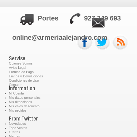
Portes
927 249 693
online@armeriaalejandro.com
Servise
Quienes Somos
Aviso Legal
Formas de Pago
Envíos y Devoluciones
Condiciones de Uso
Contacto
Information
Mi Cuenta
Mis datos personales
Mis direcciones
Mis vales descuento
Mis pedidos
From Twitter
Novedades
Topo Ventas
Ofertas
Marcas