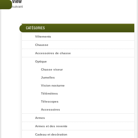
View
€
suivant
CATÉGORIES
Vêtements
Chausse
Accessoires de chasse
Optique
Chasse viseur
Jumelles
Vision nocturne
Télémètres
Télescopes
Accessoires
Armes
Armes et des revente
Cadeau et decóration