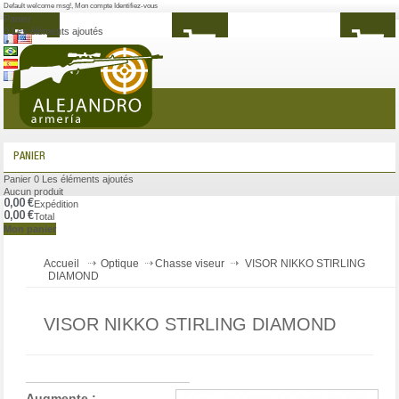
Default welcome msg!
,
Mon compte
Identifiez-vous
Panier
0
Les éléments ajoutés
MENU
PANIER
Panier
0
Les éléments ajoutés
Aucun produit
0,00 €
Expédition
0,00 €
Total
Mon panier
Accueil
Optique
Chasse viseur
VISOR NIKKO STIRLING
DIAMOND
VISOR NIKKO STIRLING DIAMOND
Augmente :