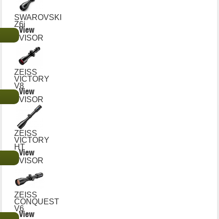
SWAROVSKI
Z6i
View
€
VISOR
ZEISS
VICTORY
V8
View
€
VISOR
ZEISS
VICTORY
HT
View
€
VISOR
ZEISS
CONQUEST
V6
View