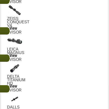
€
VISOR
ZEISS
CONQUEST
V4
View
€
VISOR
LEICA
MAGNUS
View
€
VISOR
DELTA
TITANIUM
HD
View
€
VISOR
DALLS