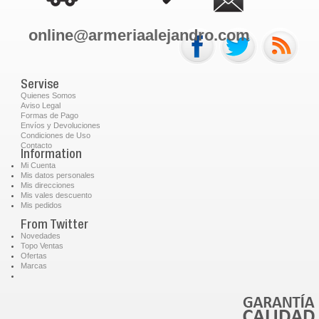
online@armeriaalejandro.com
Servise
Quienes Somos
Aviso Legal
Formas de Pago
Envíos y Devoluciones
Condiciones de Uso
Contacto
Information
Mi Cuenta
Mis datos personales
Mis direcciones
Mis vales descuento
Mis pedidos
From Twitter
Novedades
Topo Ventas
Ofertas
Marcas