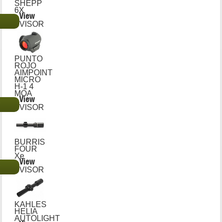
SHEPP
6X
View
€
VISOR
PUNTO
ROJO
AIMPOINT
MICRO
H-1 4
MOA
View
€
VISOR
BURRIS
FOUR
Xe
View
€
VISOR
KAHLES
HELIA
AUTOLIGHT