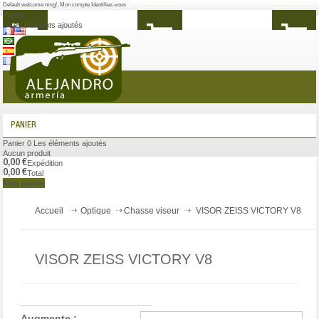
Default welcome msg!
,
Mon compte
Identifiez-vous
Panier
0
Les éléments ajoutés
MENU
PANIER
Panier
0
Les éléments ajoutés
Aucun produit
0,00 €
Expédition
0,00 €
Total
Mon panier
Accueil
Optique
Chasse viseur
VISOR ZEISS VICTORY V8
VISOR ZEISS VICTORY V8
Augmente :