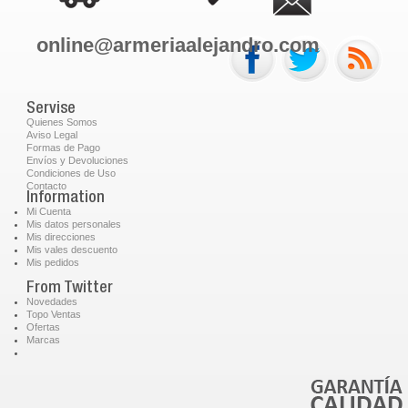
online@armeriaalejandro.com
Servise
Quienes Somos
Aviso Legal
Formas de Pago
Envíos y Devoluciones
Condiciones de Uso
Contacto
Information
Mi Cuenta
Mis datos personales
Mis direcciones
Mis vales descuento
Mis pedidos
From Twitter
Novedades
Topo Ventas
Ofertas
Marcas