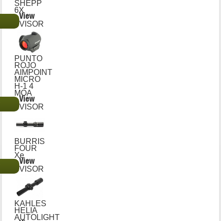
SHEPP
6X
View
€
VISOR
PUNTO
ROJO
AIMPOINT
MICRO
H-1 4
MOA
View
€
VISOR
BURRIS
FOUR
Xe
View
€
VISOR
KAHLES
HELIA
AUTOLIGHT