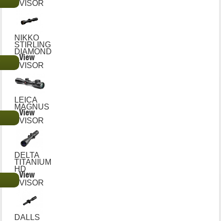
€
VISOR
NIKKO
STIRLING
DIAMOND
View
€
VISOR
LEICA
MAGNUS
View
€
VISOR
DELTA
TITANIUM
HD
View
€
VISOR
DALLS