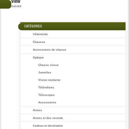
View
€
suivant
CATÉGORIES
Vêtements
Chausse
Accessoires de chasse
Optique
Chasse viseur
Jumelles
Vision nocturne
Télémètres
Télescopes
Accessoires
Armes
Armes et des revente
Cadeau et decóration