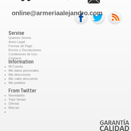
online@armeriaalejandro.com
Servise
Quienes Somos
Aviso Legal
Formas de Pago
Envíos y Devoluciones
Condiciones de Uso
Contacto
Information
Mi Cuenta
Mis datos personales
Mis direcciones
Mis vales descuento
Mis pedidos
From Twitter
Novedades
Topo Ventas
Ofertas
Marcas