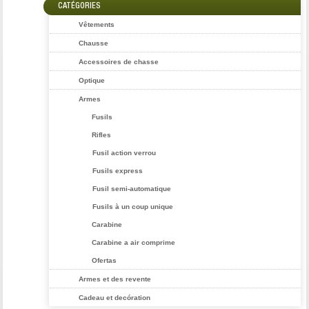
CATÉGORIES
Vêtements
Chausse
Accessoires de chasse
Optique
Armes
Fusils
Rifles
Fusil action verrou
Fusils express
Fusil semi-automatique
Fusils à un coup unique
Carabine
Carabine a air comprime
Ofertas
Armes et des revente
Cadeau et decóration