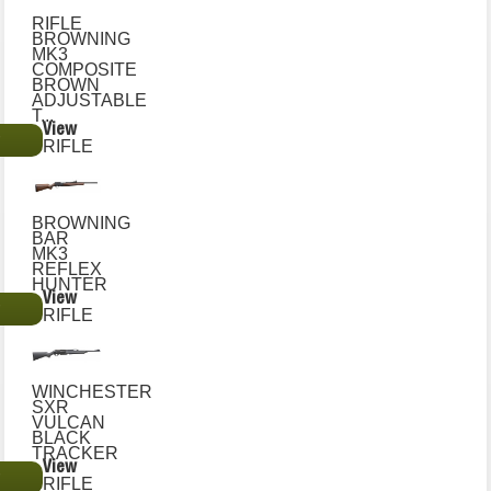
RIFLE
BROWNING
MK3
COMPOSITE
BROWN
ADJUSTABLE
T...
View
€
RIFLE
BROWNING
BAR
MK3
REFLEX
HUNTER
View
€
RIFLE
WINCHESTER
SXR
VULCAN
BLACK
TRACKER
View
€
RIFLE