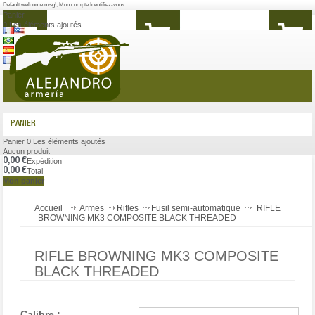
Default welcome msg!
,
Mon compte
Identifiez-vous
Panier
0
Les éléments ajoutés
MENU
PANIER
Panier
0
Les éléments ajoutés
Aucun produit
0,00 €
Expédition
0,00 €
Total
Mon panier
Accueil
Armes
Rifles
Fusil semi-automatique
RIFLE
BROWNING MK3 COMPOSITE BLACK THREADED
RIFLE BROWNING MK3 COMPOSITE
BLACK THREADED
Calibre :