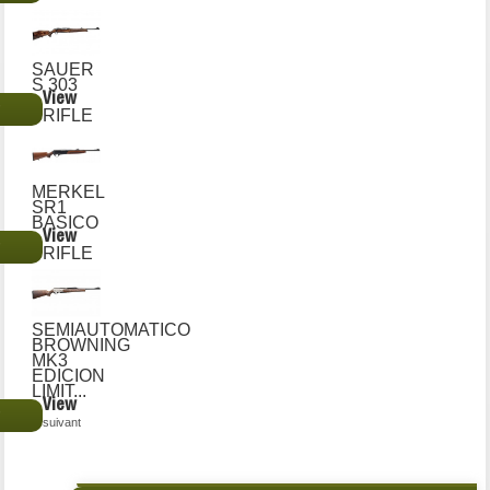
SAUER
S 303
View
€
RIFLE
MERKEL
SR1
BASICO
View
€
RIFLE
SEMIAUTOMATICO
BROWNING
MK3
EDICION
LIMIT...
View
€
suivant