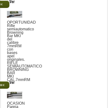
Ver
0 €
OPORTUNIDAD
Rifle
semiautomatico
Browning
Bar MKI
del
calibre
7mmRM
con
bases
apel
originales.
RIFLE
SEMIAUTOMATICO
BROWNING
BAR
MKI
CAL.7mmRM
Ver
,00 €
OCASION
Pareja