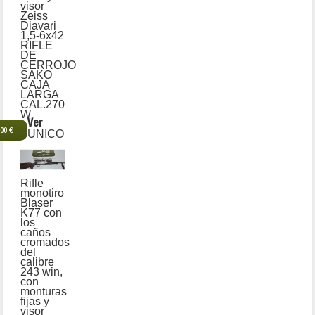
visor
Zeiss
Diavari
1,5-6x42
RIFLE
DE
CERROJO
SAKO
CAJA
LARGA
CAL.270
W
Ver
,00 €
UNICO
Rifle
monotiro
Blaser
K77 con
los
caños
cromados
del
calibre
243 win,
con
monturas
fijas y
visor