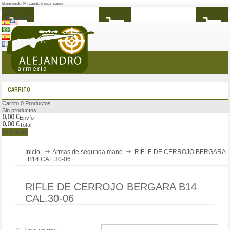
Bienvenido
,
Mi cuenta
Iniciar sesión
Carrito
0
Productos
MENÚ
CARRITO
Carrito
0
Productos
Sin productos
0,00 €
Envío
0,00 €
Total
Mi Carrito
Inicio
Armas de segunda mano
RIFLE DE CERROJO BERGARA
B14 CAL.30-06
RIFLE DE CERROJO BERGARA B14
CAL.30-06
Enviar a un amigo