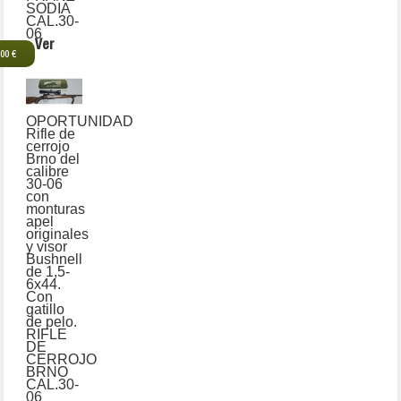
SODIA
CAL.30-
06
Ver
,00 €
OPORTUNIDAD
Rifle de
cerrojo
Brno del
calibre
30-06
con
monturas
apel
originales
y visor
Bushnell
de 1,5-
6x44.
Con
gatillo
de pelo.
RIFLE
DE
CERROJO
BRNO
CAL.30-
06