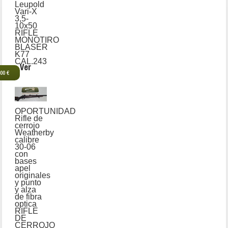
Leupold
Vari-X
3,5-
10x50
RIFLE
MONOTIRO
BLASER
K77
CAL.243
Ver
,00 €
OPORTUNIDAD
Rifle de
cerrojo
Weatherby
calibre
30-06
con
bases
apel
originales
y punto
y alza
de fibra
optica
RIFLE
DE
CERROJO