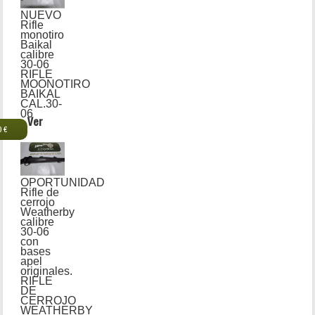
NUEVO
Rifle
monotiro
Baikal
calibre
30-06
RIFLE
MOONOTIRO
BAIKAL
CAL.30-
06
Ver
0 €
OPORTUNIDAD
Rifle de
cerrojo
Weatherby
calibre
30-06
con
bases
apel
originales.
RIFLE
DE
CERROJO
WEATHERBY