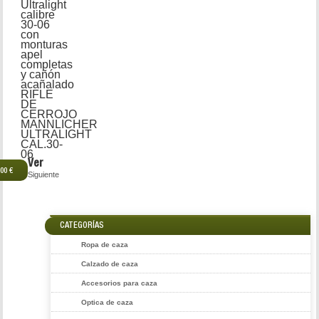
Ultralight
calibre
30-06
con
monturas
apel
completas
y cañón
acañalado
RIFLE
DE
CERROJO
MANNLICHER
ULTRALIGHT
CAL.30-
06
Ver
,00 €
Siguiente
CATEGORÍAS
Ropa de caza
Calzado de caza
Accesorios para caza
Optica de caza