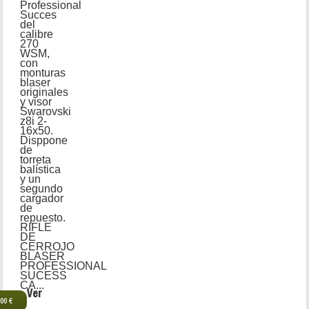
Professional
Succes
del
calibre
270
WSM,
con
monturas
blaser
originales
y visor
Swarovski
z8i 2-
16x50.
Disppone
de
torreta
balística
y un
segundo
cargador
de
repuesto.
RIFLE
DE
CERROJO
BLASER
PROFESSIONAL
SUCESS
CA...
Ver
,00 €