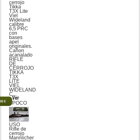
cerrojo
Tikka
T3X Lite
Viel
Wideland
calibre
6,5 PRC
con
bases
apel
originales.
Cañon
acanalado
RIFLE
DE
CERROJO
TIKKA
T3X
LITE
VIEL
WIDELAND
C...
Ver
,00 €
POCO
USO
Rifle de
cerrojo
Mannlicher