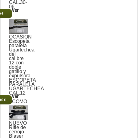
CAL.30-
06
Ver
0 €
OCASION
Escopeta
paralela
Ugartechea
del
calibre
12 con
doble
gatillo y
expulsora
ESCOPETA
PARALELA
UGARTECHEA
CAL.12
Ver
,00 €
COMO
NUEVO
Rifle de
cerrojo
Blaser