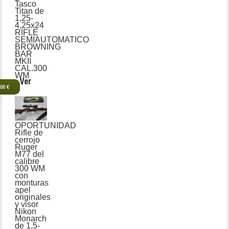
Tasco
Titan de
1,25-
4,25x24
RIFLE
SEMIAUTOMATICO
BROWNING
BAR
MKII
CAL.300
WM
Ver
,00 €
OPORTUNIDAD
Rifle de
cerrojo
Ruger
M77 del
calibre
300 WM
con
monturas
apel
originales
y visor
Nikon
Monarch
de 1,5-