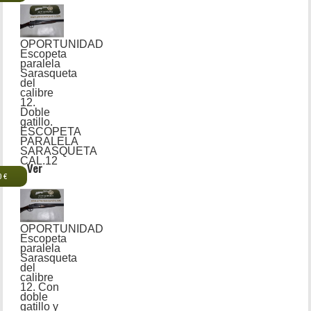
OPORTUNIDAD
Escopeta
paralela
Sarasqueta
del
calibre
12.
Doble
gatillo.
ESCOPETA
PARALELA
SARASQUETA
CAL.12
Ver
0 €
OPORTUNIDAD
Escopeta
paralela
Sarasqueta
del
calibre
12. Con
doble
gatillo y