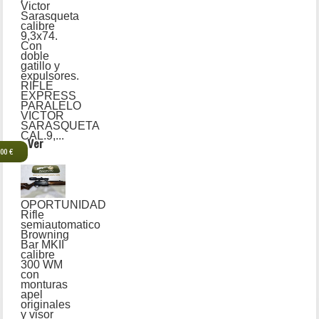
Victor
Sarasqueta
calibre
9,3x74.
Con
doble
gatillo y
expulsores.
RIFLE
EXPRESS
PARALELO
VICTOR
SARASQUETA
CAL.9,...
Ver
,00 €
OPORTUNIDAD
Rifle
semiautomatico
Browning
Bar MKII
calibre
300 WM
con
monturas
apel
originales
y visor