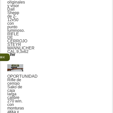
originales
y visor
Dall
Shepp
de 2-
12x50
con
punto
luminoso.
RIFLE
DE
CERROJO
STEYR
MANNLICHER
CAL.9,3x62
Ver
,00 €
OPORTUNIDAD
Rifle de
cerrojo
Sako de
caja
larga
calibre
270 win.
con
monturas
akka y