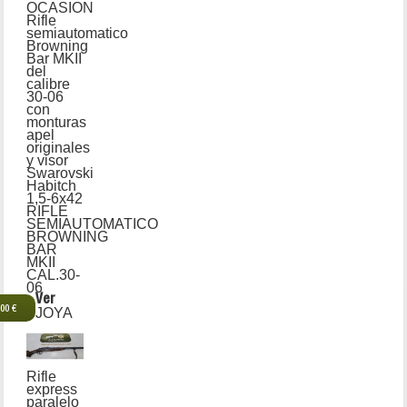
OCASION
Rifle
semiautomatico
Browning
Bar MKII
del
calibre
30-06
con
monturas
apel
originales
y visor
Swarovski
Habitch
1,5-6x42
RIFLE
SEMIAUTOMATICO
BROWNING
BAR
MKII
CAL.30-
06
Ver
,00 €
JOYA
Rifle
express
paralelo