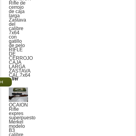
Rifle de
cerrojo
de caja
larga
Zastava
del
calibre
7x64
con
gatillo
de pelo
RIFLE
DE
CERROJO
CAJA
LARGA
ZASTAVA
CAL.7x64
Ver
0 €
OCAION
Rifle
expres
superpuesto
Merkel
modelo
B3
calibre