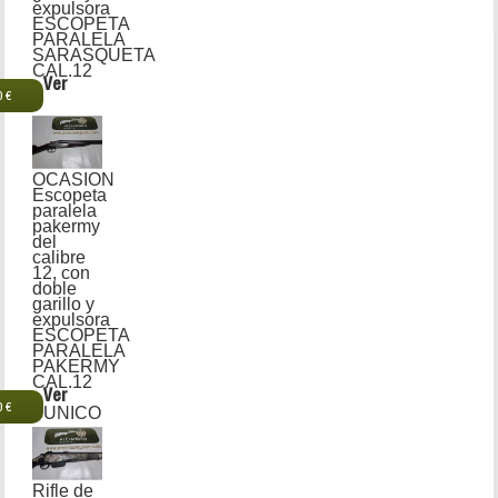
expulsora
ESCOPETA
PARALELA
SARASQUETA
CAL.12
Ver
0 €
OCASION
Escopeta
paralela
pakermy
del
calibre
12, con
doble
garillo y
expulsora
ESCOPETA
PARALELA
PAKERMY
CAL.12
Ver
0 €
UNICO
Rifle de