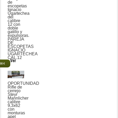
de
escopetas
Ignacio
Ugartechea
del
calibre
12 con
doble
gatillo y
expulsoras.
PAREJA
DE
ESCOPETAS
IGNACIO
UGARTECHEA
CAL.12
Ver
,00 €
OPORTUNIDAD
Rifle de
cerrejo
Steyr
Mannlicher
calibre
9,3x62
con
monturas
apel