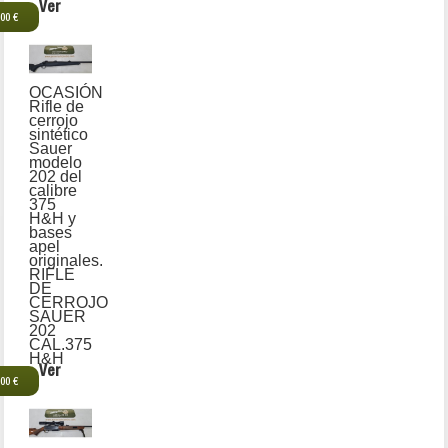
Ver
,00 €
OCASIÓN
Rifle de
cerrojo
sintético
Sauer
modelo
202 del
calibre
375
H&H y
bases
apel
originales.
RIFLE
DE
CERROJO
SAUER
202
CAL.375
H&H
Ver
,00 €