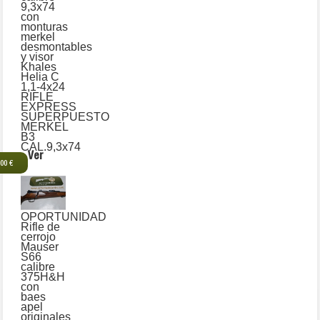
9,3x74
con
monturas
merkel
desmontables
y visor
Khales
Helia C
1,1-4x24
RIFLE
EXPRESS
SUPERPUESTO
MERKEL
B3
CAL.9,3x74
Ver
,00 €
OPORTUNIDAD
Rifle de
cerrojo
Mauser
S66
calibre
375H&H
con
baes
apel
originales