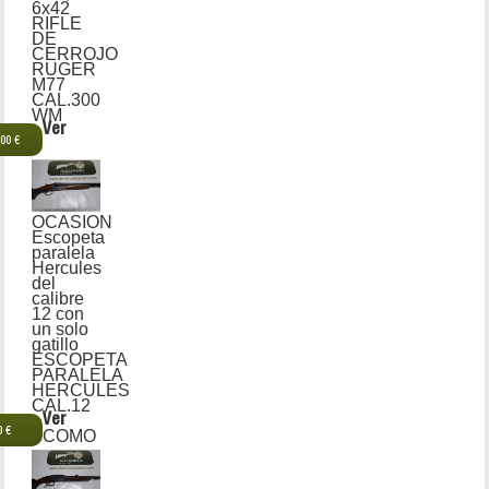
6x42
RIFLE
DE
CERROJO
RUGER
M77
CAL.300
WM
Ver
,00 €
OCASION
Escopeta
paralela
Hercules
del
calibre
12 con
un solo
gatillo
ESCOPETA
PARALELA
HERCULES
CAL.12
Ver
0 €
COMO