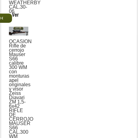
WEATHERBY
CAL.30-
06
Ver
0 €
OCASION
Rifle de
cerrojo
Mauser
S66
calibre
300 WM
con
monturas
apel
originales
y visor
Zeiss
Diavari
ZM 1,5-
6x42
RIFLE
DE
CERROJO
MAUSER
S66
CAL.300
WM