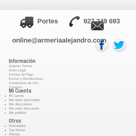
Portes
927 249 693
online@armeriaalejandro.com
Información
Quienes Somos
Aviso Legal
Formas de Pago
Envíos y Devoluciones
Condiciones de Uso
Contacto
Mi Cuenta
Mi Cuenta
Mis datos personales
Mis direcciones
Mis vales descuento
Mis pedidos
Otros
Novedades
Top Ventas
Ofertas