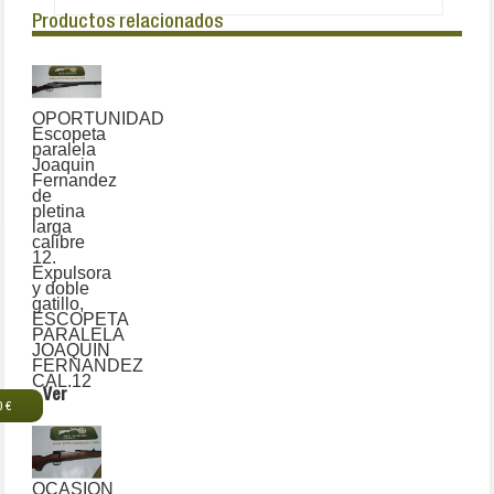
Productos relacionados
OPORTUNIDAD
Escopeta
paralela
Joaquin
Fernandez
de
pletina
larga
calibre
12.
Expulsora
y doble
gatillo,
ESCOPETA
PARALELA
JOAQUIN
FERNANDEZ
CAL.12
Ver
0 €
OCASION