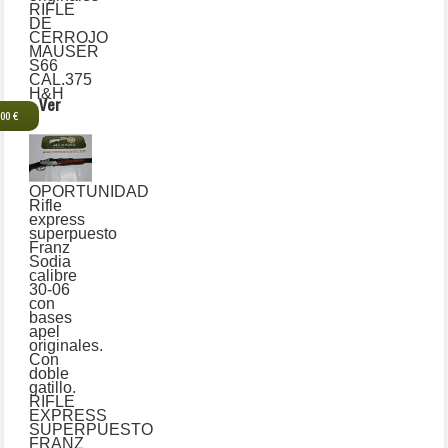
RIFLE
DE
CERROJO
MAUSER
S66
CAL.375
H&H
Ver
,00 €
OPORTUNIDAD
Rifle
express
superpuesto
Franz
Sodia
calibre
30-06
con
bases
apel
originales.
Con
doble
gatillo.
RIFLE
EXPRESS
SUPERPUESTO
FRANZ