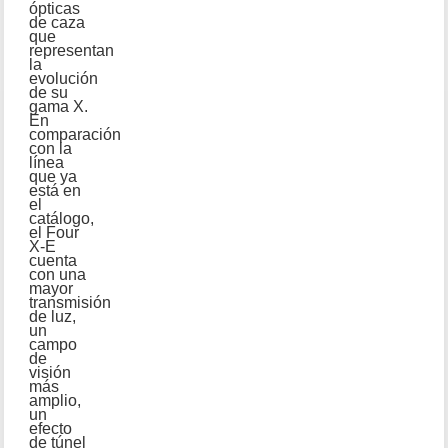
ópticas
de caza
que
representan
la
evolución
de su
gama X.
En
comparación
con la
línea
que ya
está en
el
catálogo,
el Four
X-E
cuenta
con una
mayor
transmisión
de luz,
un
campo
de
visión
más
amplio,
un
efecto
de túnel