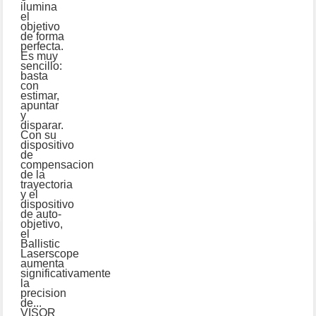
ilumina
el
objetivo
de forma
perfecta.
Es muy
sencillo:
basta
con
estimar,
apuntar
y
disparar.
Con su
dispositivo
de
compensacion
de la
trayectoria
y el
dispositivo
de auto-
objetivo,
el
Ballistic
Laserscope
aumenta
significativamente
la
precision
de...
VISOR