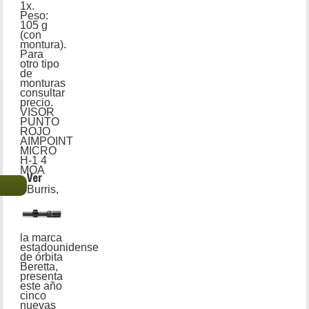
1x.
Peso:
105 g
(con
montura).
Para
otro tipo
de
monturas
consultar
precio.
VISOR
PUNTO
ROJO
AIMPOINT
MICRO
H-1 4
MOA
Ver
€
Burris,
la marca
estadounidense
de órbita
Beretta,
presenta
este año
cinco
nuevas