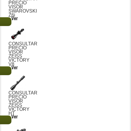
PRECIO
VISOR
SWAROVSKI
Z6i
Ver
€
CONSULTAR
PRECIO
VISOR
ZEISS
VICTORY
V8
Ver
€
CONSULTAR
PRECIO
VISOR
ZEISS
VICTORY
HT
Ver
€