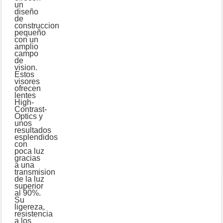
un
diseño
de
construccion
pequeño
con un
amplio
campo
de
vision.
Estos
visores
ofrecen
lentes
High-
Contrast-
Optics y
unos
resultados
esplendidos
con
poca luz
gracias
a una
transmision
de la luz
superior
al 90%.
Su
ligereza,
resistencia
a los