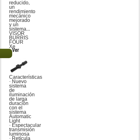
reducido,
un
rendimiento
mecánico
mejorado
y un
sistema...
VISOR
BURRIS
FOUR
Xe
Ver
€
Características
· Nuevo
sistema
de
iluminación
de larga
duración
con el
sistema
Automatic
Light
· Espectacular
transmisión
luminosa
· Retícula