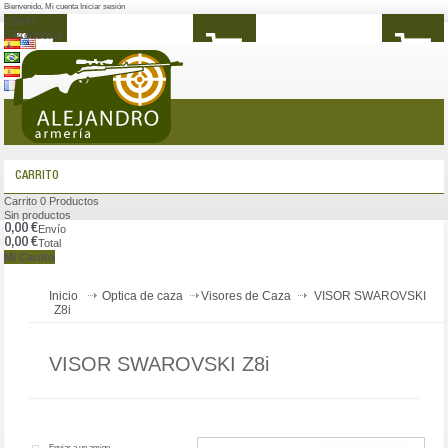
Bienvenido
,
Mi cuenta
Iniciar sesión
Carrito
0
Productos
MENÚ
CARRITO
Carrito
0
Productos
Sin productos
0,00 €
Envío
0,00 €
Total
Mi Carrito
Inicio
Optica de caza
Visores de Caza
VISOR SWAROVSKI
Z8i
VISOR SWAROVSKI Z8i
Enviar a un amigo