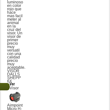
luminoso
en color
rojo que
hace
mas facil
meter al
animal
en la
cruz del
visor. Un
visor de
primer
precio
muy
versatil
con una
calidad
precio
muy
aceptable.
VISOR
DALLS
SHEPP
6X
Ver
€
Visor
Aimpoint
Micro H-