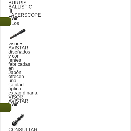
BURRIS
BALLISTIC
III
LASERSCOPE
Ver
€
Los
visores
AVISTAR
diseñados
y con
lentes
fabricadas
en
Japón
ofrecen
una
calidad
óptica
extraordinaria.
VISOR
AVISTAR
Ver
€
CONSULTAR