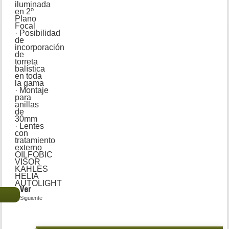
iluminada
en 2º
Plano
Focal
· Posibilidad
de
incorporación
de
torreta
balística
en toda
la gama
· Montaje
para
anillas
de
30mm
· Lentes
con
tratamiento
externo
OILFOBIC
VISOR
KAHLES
HELIA
AUTOLIGHT
Ver
€
Siguiente