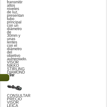
transmitir
altos
niveles
de luz,
presentan
tubo
principal
con un
diámetro
de
30mm y
unas
lentes
con el
diámetro
del
objetivo
aumentado.
VISOR
NIKKO
STIRLING
DIAMOND
Ver
€
CONSULTAR
PRECIO
VISOR
LEICA