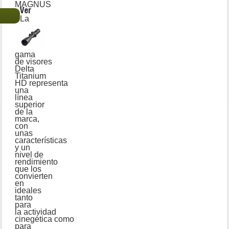
MAGNUS
Ver
€
La
gama
de visores
Delta
Titanium
HD representa
una
línea
superior
de la
marca,
con
unas
características
y un
nivel de
rendimiento
que los
convierten
en
ideales
tanto
para
la actividad
cinegética como
para