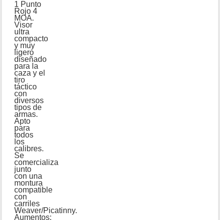
1 Punto
Rojo 4
MOA.
Visor
ultra
compacto
y muy
ligero
diseñado
para la
caza y el
tiro
táctico
con
diversos
tipos de
armas.
Apto
para
todos
los
calibres.
Se
comercializa
junto
con una
montura
compatible
con
carriles
Weaver/Picatinny.
Aumentos: