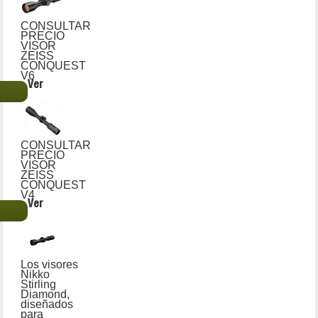
CONSULTAR
PRECIO
VISOR
ZEISS
CONQUEST
V6
Ver
€
CONSULTAR
PRECIO
VISOR
ZEISS
CONQUEST
V4
Ver
€
Los visores
Nikko
Stirling
Diamond,
diseñados
para