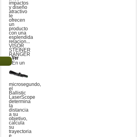
impactos
y diseño
atractivo
le
ofrecen
un
producto
con una
esplendida
relacion...
VISOR
STEINER
RANGER
Ver
€
En un
microsegundo,
el
Ballistic
LaserScope
determina
la
distancia
a su
objetivo,
calcula
su
trayectoria
e