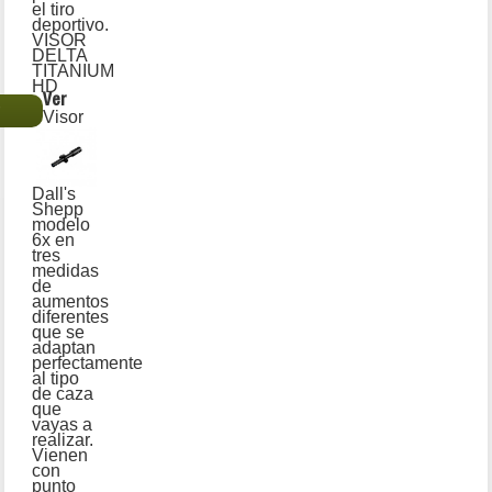
el tiro
deportivo.
VISOR
DELTA
TITANIUM
HD
Ver
€
Visor
Dall's
Shepp
modelo
6x en
tres
medidas
de
aumentos
diferentes
que se
adaptan
perfectamente
al tipo
de caza
que
vayas a
realizar.
Vienen
con
punto