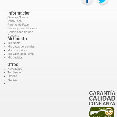
Información
Quienes Somos
Aviso Legal
Formas de Pago
Envíos y Devoluciones
Condiciones de Uso
Contacto
Mi Cuenta
Mi Cuenta
Mis datos personales
Mis direcciones
Mis vales descuento
Mis pedidos
Otros
Novedades
Top Ventas
Ofertas
Marcas