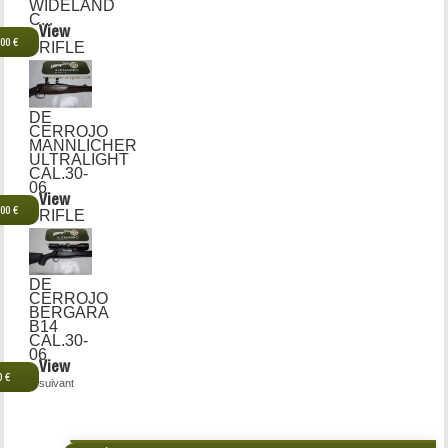
WIDELAND
C...
View
,00 €
RIFLE
DE
CERROJO
MANNLICHER
ULTRALIGHT
CAL.30-
06
View
,00 €
RIFLE
DE
CERROJO
BERGARA
B14
CAL.30-
06
View
0 €
suivant