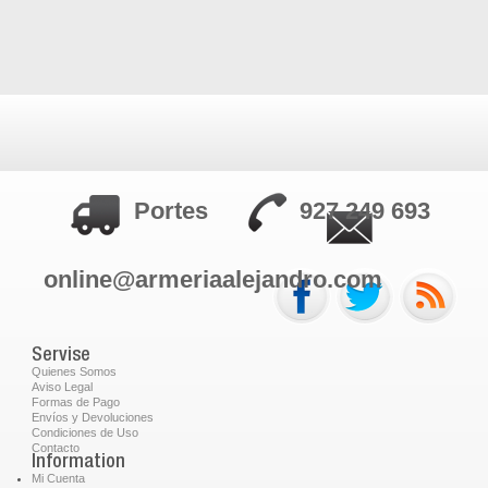
Portes
927 249 693
online@armeriaalejandro.com
Servise
Quienes Somos
Aviso Legal
Formas de Pago
Envíos y Devoluciones
Condiciones de Uso
Contacto
Information
Mi Cuenta