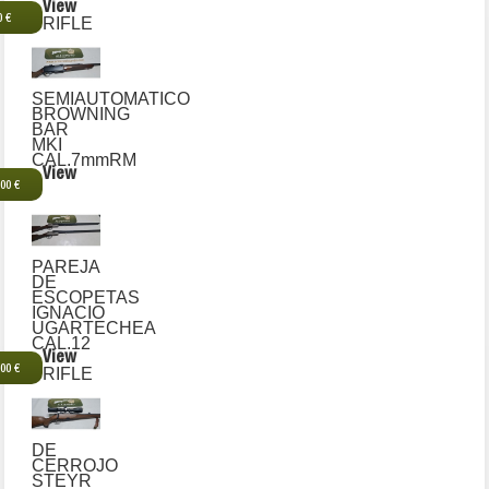
View
0 €
RIFLE
SEMIAUTOMATICO
BROWNING
BAR
MKI
CAL.7mmRM
View
,00 €
PAREJA
DE
ESCOPETAS
IGNACIO
UGARTECHEA
CAL.12
View
,00 €
RIFLE
DE
CERROJO
STEYR