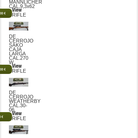
MANNLICHER
CAL.9,3x62
View
,00 €
RIFLE
DE
CERROJO
SAKO
CAJA
LARGA
CAL.270
W
View
,00 €
RIFLE
DE
CERROJO
WEATHERBY
CAL.30-
06
View
0 €
RIFLE