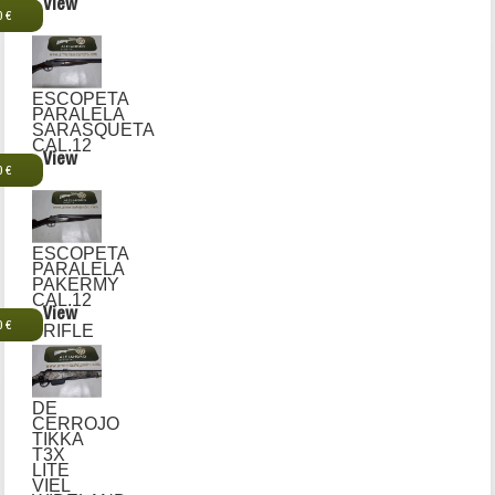
View
0 €
ESCOPETA
PARALELA
SARASQUETA
CAL.12
View
0 €
ESCOPETA
PARALELA
PAKERMY
CAL.12
View
0 €
RIFLE
DE
CERROJO
TIKKA
T3X
LITE
VIEL