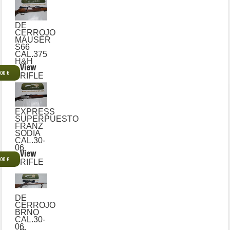
DE
CERROJO
MAUSER
S66
CAL.375
H&H
View
,00 €
RIFLE
EXPRESS
SUPERPUESTO
FRANZ
SODIA
CAL.30-
06
View
,00 €
RIFLE
DE
CERROJO
BRNO
CAL.30-
06