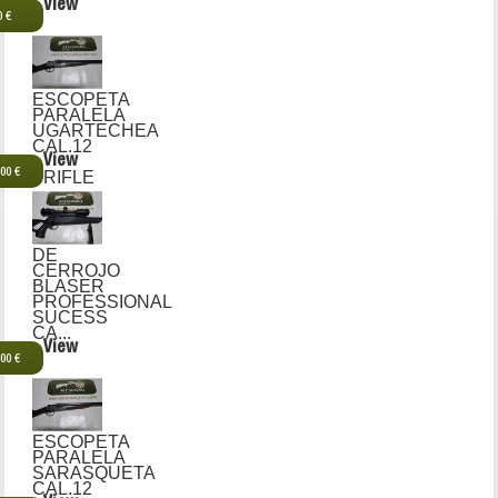
View
0 €
ESCOPETA
PARALELA
UGARTECHEA
CAL.12
View
,00 €
RIFLE
DE
CERROJO
BLASER
PROFESSIONAL
SUCESS
CA...
View
,00 €
ESCOPETA
PARALELA
SARASQUETA
CAL.12