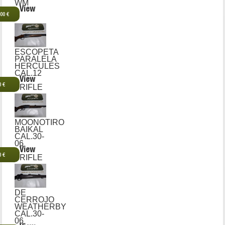
WM
View
,00 €
ESCOPETA
PARALELA
HERCULES
CAL.12
View
0 €
RIFLE
MOONOTIRO
BAIKAL
CAL.30-
06
View
0 €
RIFLE
DE
CERROJO
WEATHERBY
CAL.30-
06