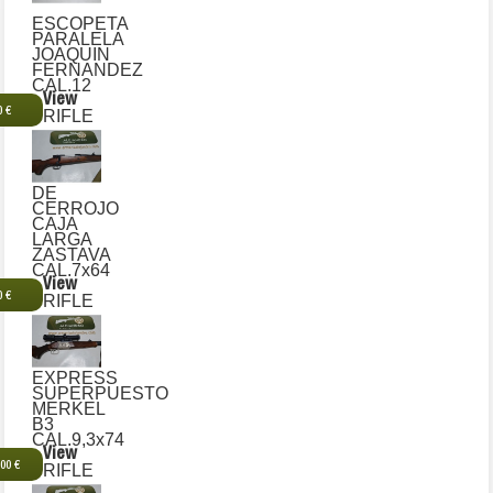
ESCOPETA
PARALELA
JOAQUIN
FERNANDEZ
CAL.12
View
0 €
RIFLE
DE
CERROJO
CAJA
LARGA
ZASTAVA
CAL.7x64
View
0 €
RIFLE
EXPRESS
SUPERPUESTO
MERKEL
B3
CAL.9,3x74
View
,00 €
RIFLE