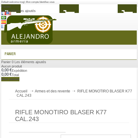
Default welcome msg!
,
Mon compte
Identifiez-vous
Panier
0
Les éléments ajoutés
MENU
PANIER
Panier
0
Les éléments ajoutés
Aucun produit
0,00 €
Expédition
0,00 €
Total
Mon panier
Accueil
Armes et des revente
RIFLE MONOTIRO BLASER K77
CAL.243
RIFLE MONOTIRO BLASER K77
CAL.243