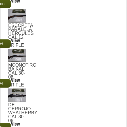
View
,00 €
ESCOPETA
PARALELA
HERCULES
CAL.12
View
0 €
RIFLE
MOONOTIRO
BAIKAL
CAL.30-
06
View
0 €
RIFLE
DE
CERROJO
WEATHERBY
CAL.30-
06
View