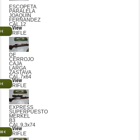
ESCOPETA
PARALELA
JOAQUIN
FERNANDEZ
CAL.12
View
0 €
RIFLE
DE
CERROJO
CAJA
LARGA
ZASTAVA
CAL.7x64
View
0 €
RIFLE
EXPRESS
SUPERPUESTO
MERKEL
B3
CAL.9,3x74
View
,00 €
RIFLE