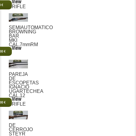
View
0 €
RIFLE
SEMIAUTOMATICO
BROWNING
BAR
MKI
CAL.7mmRM
View
,00 €
PAREJA
DE
ESCOPETAS
IGNACIO
UGARTECHEA
CAL.12
View
,00 €
RIFLE
DE
CERROJO
STEYR