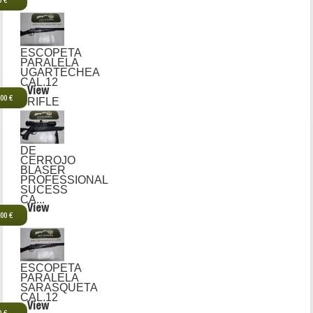
0 €
ESCOPETA
PARALELA
UGARTECHEA
CAL.12
View
,00 €
RIFLE
DE
CERROJO
BLASER
PROFESSIONAL
SUCESS
CA...
View
,00 €
ESCOPETA
PARALELA
SARASQUETA
CAL.12
View