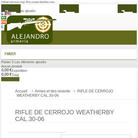
Default welcome msg!
,
Mon compte
Identifiez-vous
Panier
0
Les éléments ajoutés
MENU
PANIER
Panier
0
Les éléments ajoutés
Aucun produit
0,00 €
Expédition
0,00 €
Total
Mon panier
Accueil
Armes et des revente
RIFLE DE CERROJO
WEATHERBY CAL.30-06
RIFLE DE CERROJO WEATHERBY
CAL.30-06