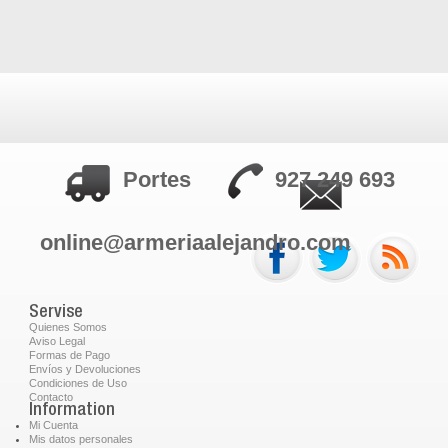
Portes
927 249 693
online@armeriaalejandro.com
Servise
Quienes Somos
Aviso Legal
Formas de Pago
Envíos y Devoluciones
Condiciones de Uso
Contacto
Information
Mi Cuenta
Mis datos personales