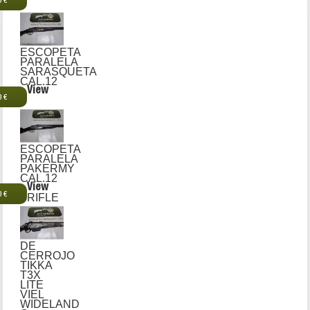
0 €
ESCOPETA
PARALELA
SARASQUETA
CAL.12
View
0 €
ESCOPETA
PARALELA
PAKERMY
CAL.12
View
0 €
RIFLE
DE
CERROJO
TIKKA
T3X
LITE
VIEL
WIDELAND