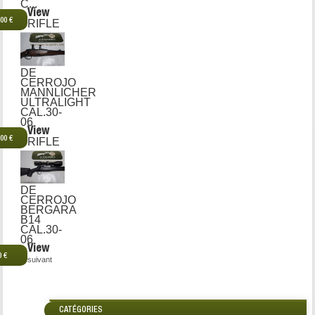
C...
View
,00 €
RIFLE
DE
CERROJO
MANNLICHER
ULTRALIGHT
CAL.30-
06
View
,00 €
RIFLE
DE
CERROJO
BERGARA
B14
CAL.30-
06
View
0 €
suivant
CATÉGORIES