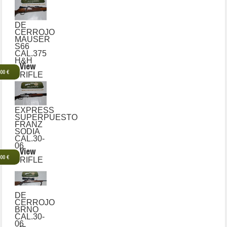
DE
CERROJO
MAUSER
S66
CAL.375
H&H
View
,00 €
RIFLE
EXPRESS
SUPERPUESTO
FRANZ
SODIA
CAL.30-
06
View
,00 €
RIFLE
DE
CERROJO
BRNO
CAL.30-
06